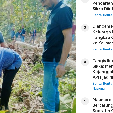
Pencarian
Sikka Diin
Berita
,
Berita
Diancam P
3
Keluarga 
Tangkap G
ke Kalima
Berita
,
Berita
Tangis Ib
4
Sikka: Me
Kejanggal
APH jadi ‘I
Berita
,
Berita
Nasional
Maumere B
5
Bertarung
Soeratin C