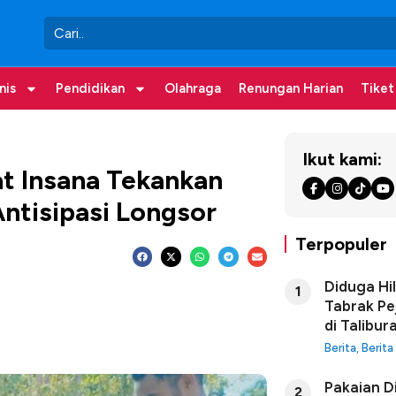
nis
Pendidikan
Olahraga
Renungan Harian
Tiket
Ikut kami:
t Insana Tekankan
tisipasi Longsor
Terpopuler
Diduga Hi
1
Tabrak Pe
di Talibur
Berita
,
Berita
Pakaian D
2