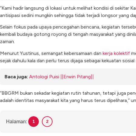
“Kami hadir langsung di lokasi untuk melihat kondisi di sekitar Ka
antisipasi sedini mungkin sehingga tidak terjadi longsor yang 
Selain fokus pada upaya pencegahan bencana, kegiatan ters
kembali budaya gotong royong di tengah masyarakat yang dinil
zaman.
Menurut Yustinus, semangat kebersamaan dan
kerja kolektif
me
sejak dahulu kala dan perlu terus dijaga sebagai kekuatan sosia
Baca juga:
Antologi Puisi ||Erwin Pitang||
“BBGRM bukan sekadar kegiatan rutin tahunan, tetapi juga p
adalah identitas masyarakat kita yang harus terus dipelihara,” u
Halaman:
1
2