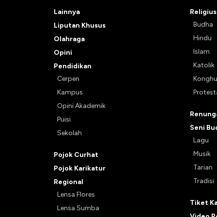
Lainnya
Religius
Budha
Liputan Khusus
Hindu
Olahraga
Islam
Opini
Katolik
Pendidikan
Cerpen
Kongh
Kampus
Protes
Opini Akademik
Renunga
Puisi
Seni Bu
Sekolah
Lagu
Musik
Pojok Curhat
Tarian
Pojok Karikatur
Tradisi
Regional
Lensa Flores
Tiket K
Lensa Sumba
Video P