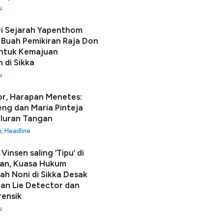
u
i Sejarah Yapenthom
Buah Pemikiran Raja Don
ntuk Kemajuan
 di Sikka
u
r, Harapan Menetes:
seng dan Maria Pinteja
luran Tangan
h
,
Headline
Vinsen saling ‘Tipu’ di
an, Kuasa Hukum
h Noni di Sikka Desak
n Lie Detector dan
rensik
u