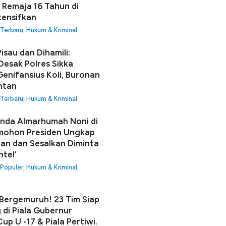
 Remaja 16 Tahun di
tensifkan
 Terbaru
,
Hukum & Kriminal
isau dan Dihamili:
Desak Polres Sikka
enifansius Koli, Buronan
ntan
 Terbaru
,
Hukum & Kriminal
unda Almarhumah Noni di
mohon Presiden Ungkap
an dan Sesalkan Diminta
ntel’
 Populer
,
Hukum & Kriminal
,
ergemuruh! 23 Tim Siap
 di Piala Gubernur
up U -17 & Piala Pertiwi.