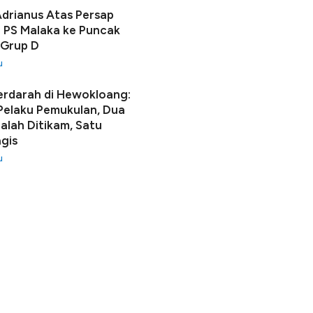
Adrianus Atas Persap
 PS Malaka ke Puncak
 Grup D
u
erdarah di Hewokloang:
 Pelaku Pemukulan, Dua
lah Ditikam, Satu
gis
u