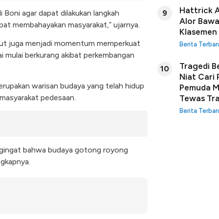
Hattrick 
9
li Boni agar dapat dilakukan langkah
Alor Bawa
dapat membahayakan masyarakat,” ujarnya.
Klasemen
ebut juga menjadi momentum memperkuat
Berita Terbar
ai mulai berkurang akibat perkembangan
Tragedi B
10
Niat Cari
rupakan warisan budaya yang telah hidup
Pemuda Ma
l masyarakat pedesaan.
Tewas Tra
Berita Terbar
engingat bahwa budaya gotong royong
ngkapnya.