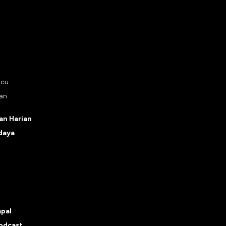
ucu
tan
n Harian
daya
apal
odcast