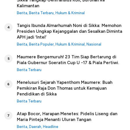
Sikka Tangkap Genifansius Koli, Buronan ke
Kalimantan
Berita
,
Berita Terbaru
,
Hukum & Kriminal
Tangis Ibunda Almarhumah Noni di Sikka: Memohon
4
Presiden Ungkap Kejanggalan dan Sesalkan Diminta
APH jadi ‘Intel’
Berita
,
Berita Populer
,
Hukum & Kriminal
,
Nasional
Maumere Bergemuruh! 23 Tim Siap Bertarung di
5
Piala Gubernur Soeratin Cup U -17 & Piala Pertiwi.
Berita Terbaru
Menelusuri Sejarah Yapenthom Maumere: Buah
6
Pemikiran Raja Don Thomas untuk Kemajuan
Pendidikan di Sikka
Berita Terbaru
Atap Bocor, Harapan Menetes: Pidelis Liseng dan
7
Maria Pinteja Menanti Uluran Tangan
Berita
,
Daerah
,
Headline