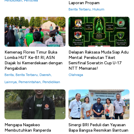
Pendidikan
,
Peristiwa
Laporan Propam
Berita Terbaru
,
Hukum
Kemenag Flores Timur Buka
Delapan Raksasa Muda Siap Adu
Lomba HUT Ke-81 RI, ASN
Mental: Perebutan Tiket
Diajak Isi Kemerdekaan dengan
Semifinal Soeratin Cup U-17
Pengabdian
NTT Memanas!
Berita
,
Berita Terbaru
,
Daerah
,
Olahraga
Lainnya
,
Pemerintahan
,
Pendidikan
Mengapa Nagekeo
Sinergi BRI Peduli dan Yayasan
Membutuhkan Ranperda
Bapa Bangsa Resmikan Bantuan