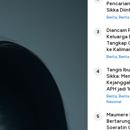
Pencarian
Sikka Diin
Berita
,
Berita
Diancam P
3
Keluarga 
Tangkap G
ke Kalima
Berita
,
Berita
Tangis Ib
4
Sikka: Me
Kejanggal
APH jadi ‘I
Berita
,
Berita
Nasional
Maumere B
5
Bertarung
Soeratin C