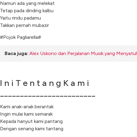
Namun ada yang melekat
Tetap pada dinding kalbu
Yaitu rindu padamu
Takkan pernah mubazir
#Pojok Pagliarella#
Baca juga:
Alex Uskono dan Perjalanan Musik yang Menyatu
I n i T e n t a n g K a m i
________________________
Kami anak-anak berantak
Ingin mulai kami semarak
Kepada hanyut kami pantang
Dengan senang kami tantang