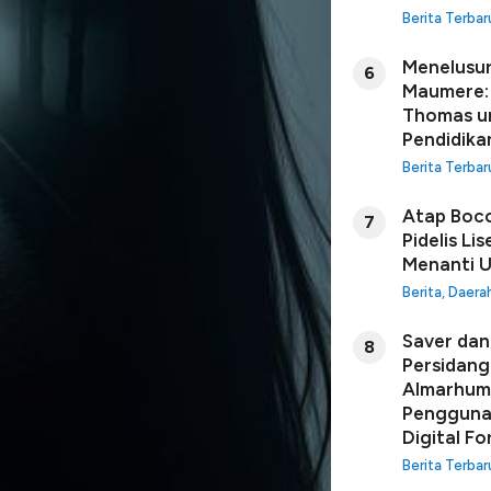
Berita Terbar
Menelusur
6
Maumere: 
Thomas u
Pendidikan
Berita Terbar
Atap Boco
7
Pidelis Li
Menanti U
Berita
,
Daera
Saver dan 
8
Persidang
Almarhuma
Penggunaa
Digital Fo
Berita Terbar