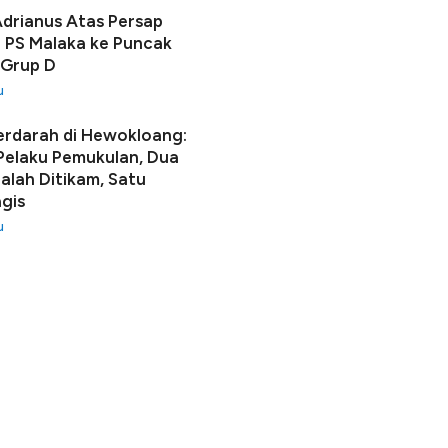
Adrianus Atas Persap
 PS Malaka ke Puncak
 Grup D
u
erdarah di Hewokloang:
 Pelaku Pemukulan, Dua
lah Ditikam, Satu
gis
u