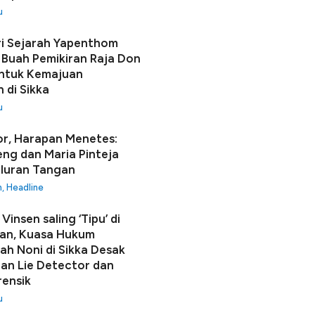
u
i Sejarah Yapenthom
Buah Pemikiran Raja Don
ntuk Kemajuan
 di Sikka
u
r, Harapan Menetes:
seng dan Maria Pinteja
luran Tangan
h
,
Headline
Vinsen saling ‘Tipu’ di
an, Kuasa Hukum
h Noni di Sikka Desak
n Lie Detector dan
rensik
u