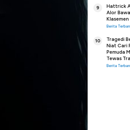
Hattrick 
9
Alor Bawa
Klasemen
Berita Terbar
Tragedi B
10
Niat Cari
Pemuda Ma
Tewas Tra
Berita Terbar