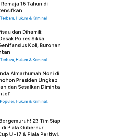
 Remaja 16 Tahun di
tensifkan
 Terbaru
,
Hukum & Kriminal
isau dan Dihamili:
Desak Polres Sikka
enifansius Koli, Buronan
ntan
 Terbaru
,
Hukum & Kriminal
unda Almarhumah Noni di
mohon Presiden Ungkap
an dan Sesalkan Diminta
ntel’
 Populer
,
Hukum & Kriminal
,
ergemuruh! 23 Tim Siap
 di Piala Gubernur
up U -17 & Piala Pertiwi.