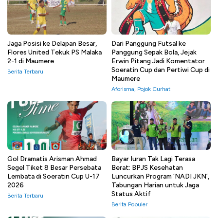
Jaga Posisi ke Delapan Besar,
Dari Panggung Futsal ke
Flores United Tekuk PS Malaka
Panggung Sepak Bola, Jejak
2-1 di Maumere
Erwin Pitang Jadi Komentator
Soeratin Cup dan Pertiwi Cup di
Berita Terbaru
Maumere
Aforisma
,
Pojok Curhat
Gol Dramatis Arisman Ahmad
Bayar Iuran Tak Lagi Terasa
Segel Tiket 8 Besar Persebata
Berat: BPJS Kesehatan
Lembata di Soeratin Cup U-17
Luncurkan Program ‘NADI JKN’,
2026
Tabungan Harian untuk Jaga
Status Aktif
Berita Terbaru
Berita Populer