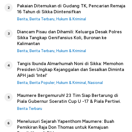
Pakaian Ditemukan di Gudang TK, Pencarian Remaja
2
16 Tahun di Sikka Diintensifkan
Berita
,
Berita Terbaru
,
Hukum & Kriminal
Diancam Pisau dan Dihamili: Keluarga Desak Polres
3
Sikka Tangkap Genifansius Koli, Buronan ke
Kalimantan
Berita
,
Berita Terbaru
,
Hukum & Kriminal
Tangis Ibunda Almarhumah Noni di Sikka: Memohon
4
Presiden Ungkap Kejanggalan dan Sesalkan Diminta
APH jadi ‘Intel’
Berita
,
Berita Populer
,
Hukum & Kriminal
,
Nasional
Maumere Bergemuruh! 23 Tim Siap Bertarung di
5
Piala Gubernur Soeratin Cup U -17 & Piala Pertiwi.
Berita Terbaru
Menelusuri Sejarah Yapenthom Maumere: Buah
6
Pemikiran Raja Don Thomas untuk Kemajuan