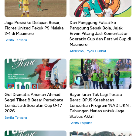
Jaga Posisi ke Delapan Besar,
Dari Panggung Futsal ke
Flores United Tekuk PS Malaka
Panggung Sepak Bola, Jejak
2-1 di Maumere
Erwin Pitang Jadi Komentator
Soeratin Cup dan Pertiwi Cup di
Berita Terbaru
Maumere
Aforisma
,
Pojok Curhat
Gol Dramatis Arisman Ahmad
Bayar Iuran Tak Lagi Terasa
Segel Tiket 8 Besar Persebata
Berat: BPJS Kesehatan
Lembata di Soeratin Cup U-17
Luncurkan Program ‘NADI JKN’,
2026
Tabungan Harian untuk Jaga
Status Aktif
Berita Terbaru
Berita Populer