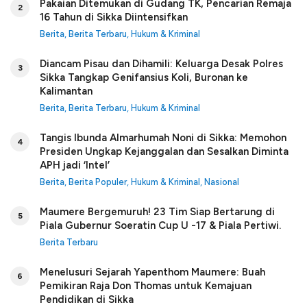
Pakaian Ditemukan di Gudang TK, Pencarian Remaja
2
16 Tahun di Sikka Diintensifkan
Berita
,
Berita Terbaru
,
Hukum & Kriminal
Diancam Pisau dan Dihamili: Keluarga Desak Polres
3
Sikka Tangkap Genifansius Koli, Buronan ke
Kalimantan
Berita
,
Berita Terbaru
,
Hukum & Kriminal
Tangis Ibunda Almarhumah Noni di Sikka: Memohon
4
Presiden Ungkap Kejanggalan dan Sesalkan Diminta
APH jadi ‘Intel’
Berita
,
Berita Populer
,
Hukum & Kriminal
,
Nasional
Maumere Bergemuruh! 23 Tim Siap Bertarung di
5
Piala Gubernur Soeratin Cup U -17 & Piala Pertiwi.
Berita Terbaru
Menelusuri Sejarah Yapenthom Maumere: Buah
6
Pemikiran Raja Don Thomas untuk Kemajuan
Pendidikan di Sikka