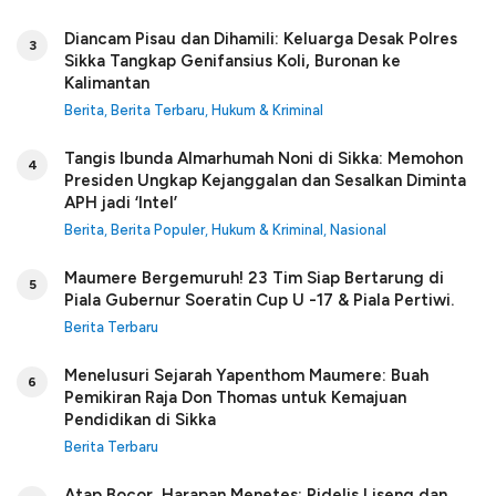
Diancam Pisau dan Dihamili: Keluarga Desak Polres
3
Sikka Tangkap Genifansius Koli, Buronan ke
Kalimantan
Berita
,
Berita Terbaru
,
Hukum & Kriminal
Tangis Ibunda Almarhumah Noni di Sikka: Memohon
4
Presiden Ungkap Kejanggalan dan Sesalkan Diminta
APH jadi ‘Intel’
Berita
,
Berita Populer
,
Hukum & Kriminal
,
Nasional
Maumere Bergemuruh! 23 Tim Siap Bertarung di
5
Piala Gubernur Soeratin Cup U -17 & Piala Pertiwi.
Berita Terbaru
Menelusuri Sejarah Yapenthom Maumere: Buah
6
Pemikiran Raja Don Thomas untuk Kemajuan
Pendidikan di Sikka
Berita Terbaru
Atap Bocor, Harapan Menetes: Pidelis Liseng dan