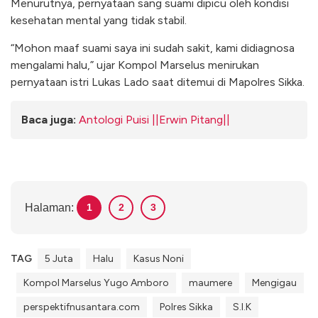
Menurutnya, pernyataan sang suami dipicu oleh kondisi
kesehatan mental yang tidak stabil.
“Mohon maaf suami saya ini sudah sakit, kami didiagnosa
mengalami halu,” ujar Kompol Marselus menirukan
pernyataan istri Lukas Lado saat ditemui di Mapolres Sikka.
Baca juga:
Antologi Puisi ||Erwin Pitang||
Halaman:
1
2
3
TAG
5 Juta
Halu
Kasus Noni
Kompol Marselus Yugo Amboro
maumere
Mengigau
perspektifnusantara.com
Polres Sikka
S.I.K