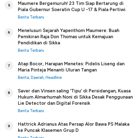
Maumere Bergemuruh! 23 Tim Siap Bertarung di
5
Piala Gubernur Soeratin Cup U -17 & Piala Pertiwi.
Berita Terbaru
Menelusuri Sejarah Yapenthom Maumere: Buah
6
Pemikiran Raja Don Thomas untuk Kemajuan
Pendidikan di Sikka
Berita Terbaru
Atap Bocor, Harapan Menetes: Pidelis Liseng dan
7
Maria Pinteja Menanti Uluran Tangan
Berita
,
Daerah
,
Headline
Saver dan Vinsen saling ‘Tipu’ di Persidangan, Kuasa
8
Hukum Almarhumah Noni di Sikka Desak Penggunaan
Lie Detector dan Digital Forensik
Berita Terbaru
Hattrick Adrianus Atas Persap Alor Bawa PS Malaka
9
ke Puncak Klasemen Grup D
Berita Terbaru