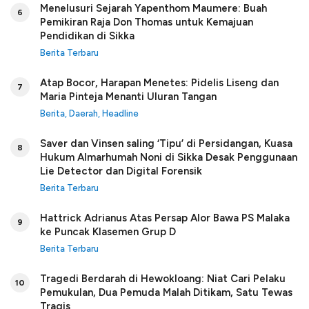
Menelusuri Sejarah Yapenthom Maumere: Buah
6
Pemikiran Raja Don Thomas untuk Kemajuan
Pendidikan di Sikka
Berita Terbaru
Atap Bocor, Harapan Menetes: Pidelis Liseng dan
7
Maria Pinteja Menanti Uluran Tangan
Berita
,
Daerah
,
Headline
Saver dan Vinsen saling ‘Tipu’ di Persidangan, Kuasa
8
Hukum Almarhumah Noni di Sikka Desak Penggunaan
Lie Detector dan Digital Forensik
Berita Terbaru
Hattrick Adrianus Atas Persap Alor Bawa PS Malaka
9
ke Puncak Klasemen Grup D
Berita Terbaru
Tragedi Berdarah di Hewokloang: Niat Cari Pelaku
10
Pemukulan, Dua Pemuda Malah Ditikam, Satu Tewas
Tragis