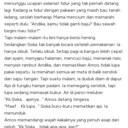
menunggu ucapan selamat tidur yang tak pernah datang
lagi. Kadang ia tidur dengan pakaian yang masih bau tanah
ladang, seolah berharap Mama mencium dan memarahi
seperti dulu: “Andika, kamu tidak ganti baju? Bau sawah
begini mau tidur?”
Tapi malam-malam itu kini hanya berisi hening.
Sedangkan Siska tak banyak bicara setelah pemakaman. Ia
hanya sibuk. Terlalu sibuk. Setiap pagi ia bangun lebih cepat
dari ayam, menyapu halaman, mencuci baju, menanak nasi,
menyisir rambut Andika, dan memastikan Amos tidak lupa
pakai sepatu. Ia menahan semua air mata di balik sendok
dan sapu tangan. Tapi suatu malam, ia duduk diam di dapur.
Api di tungku hampir padam. Ia memegang sendok, tapi
lupa sedang memasak bubur. Air di panci meluber.
“Kk Siska… apinya…” Amos datang tergesa.
“Maaf… Kk lupa…” Siska buru-buru mematikan api. Ia
menunduk.
Amos memandangi wajah kakaknya yang penuh asap dan
peluh. “Kk Siska… tidak apa-apa, kan?”