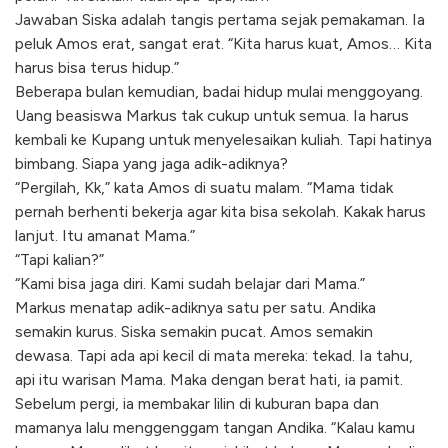
Jawaban Siska adalah tangis pertama sejak pemakaman. Ia
peluk Amos erat, sangat erat. “Kita harus kuat, Amos… Kita
harus bisa terus hidup.”
Beberapa bulan kemudian, badai hidup mulai menggoyang.
Uang beasiswa Markus tak cukup untuk semua. Ia harus
kembali ke Kupang untuk menyelesaikan kuliah. Tapi hatinya
bimbang. Siapa yang jaga adik-adiknya?
“Pergilah, Kk,” kata Amos di suatu malam. “Mama tidak
pernah berhenti bekerja agar kita bisa sekolah. Kakak harus
lanjut. Itu amanat Mama.”
“Tapi kalian?”
“Kami bisa jaga diri. Kami sudah belajar dari Mama.”
Markus menatap adik-adiknya satu per satu. Andika
semakin kurus. Siska semakin pucat. Amos semakin
dewasa. Tapi ada api kecil di mata mereka: tekad. Ia tahu,
api itu warisan Mama. Maka dengan berat hati, ia pamit.
Sebelum pergi, ia membakar lilin di kuburan bapa dan
mamanya lalu menggenggam tangan Andika. “Kalau kamu