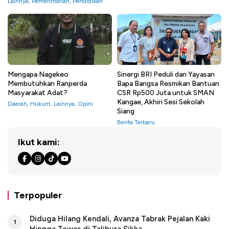
Lainnya
,
Pemerintahan
,
Pendidikan
Mengapa Nagekeo
Sinergi BRI Peduli dan Yayasan
Membutuhkan Ranperda
Bapa Bangsa Resmikan Bantuan
Masyarakat Adat?
CSR Rp500 Juta untuk SMAN
Kangae, Akhiri Sesi Sekolah
Daerah
,
Hukum
,
Lainnya
,
Opini
Siang
Berita Terbaru
Ikut kami:
Terpopuler
Diduga Hilang Kendali, Avanza Tabrak Pejalan Kaki
1