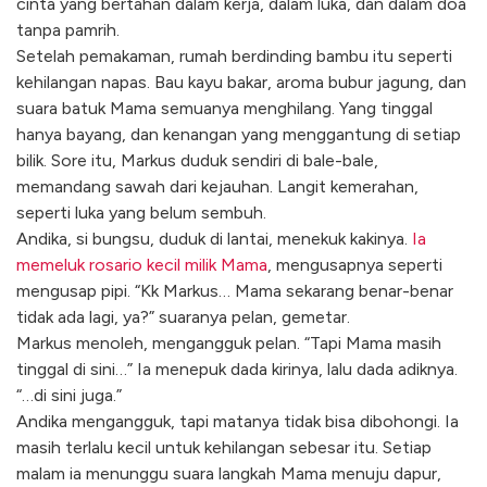
cinta yang bertahan dalam kerja, dalam luka, dan dalam doa
tanpa pamrih.
Setelah pemakaman, rumah berdinding bambu itu seperti
kehilangan napas. Bau kayu bakar, aroma bubur jagung, dan
suara batuk Mama semuanya menghilang. Yang tinggal
hanya bayang, dan kenangan yang menggantung di setiap
bilik. Sore itu, Markus duduk sendiri di bale-bale,
memandang sawah dari kejauhan. Langit kemerahan,
seperti luka yang belum sembuh.
Andika, si bungsu, duduk di lantai, menekuk kakinya.
Ia
memeluk rosario kecil milik Mama
, mengusapnya seperti
mengusap pipi. “Kk Markus… Mama sekarang benar-benar
tidak ada lagi, ya?” suaranya pelan, gemetar.
Markus menoleh, mengangguk pelan. “Tapi Mama masih
tinggal di sini…” Ia menepuk dada kirinya, lalu dada adiknya.
“…di sini juga.”
Andika mengangguk, tapi matanya tidak bisa dibohongi. Ia
masih terlalu kecil untuk kehilangan sebesar itu. Setiap
malam ia menunggu suara langkah Mama menuju dapur,