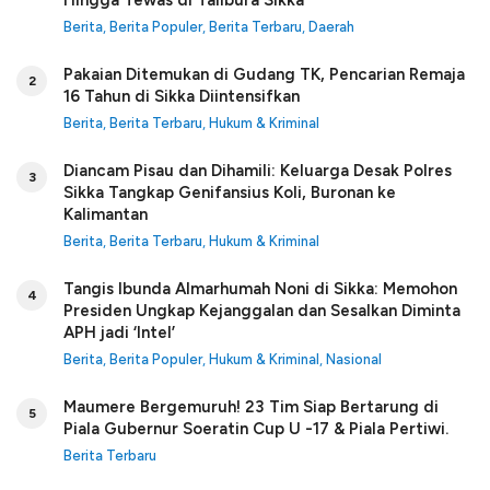
Hingga Tewas di Talibura Sikka
Berita
,
Berita Populer
,
Berita Terbaru
,
Daerah
Pakaian Ditemukan di Gudang TK, Pencarian Remaja
2
16 Tahun di Sikka Diintensifkan
Berita
,
Berita Terbaru
,
Hukum & Kriminal
Diancam Pisau dan Dihamili: Keluarga Desak Polres
3
Sikka Tangkap Genifansius Koli, Buronan ke
Kalimantan
Berita
,
Berita Terbaru
,
Hukum & Kriminal
Tangis Ibunda Almarhumah Noni di Sikka: Memohon
4
Presiden Ungkap Kejanggalan dan Sesalkan Diminta
APH jadi ‘Intel’
Berita
,
Berita Populer
,
Hukum & Kriminal
,
Nasional
Maumere Bergemuruh! 23 Tim Siap Bertarung di
5
Piala Gubernur Soeratin Cup U -17 & Piala Pertiwi.
Berita Terbaru